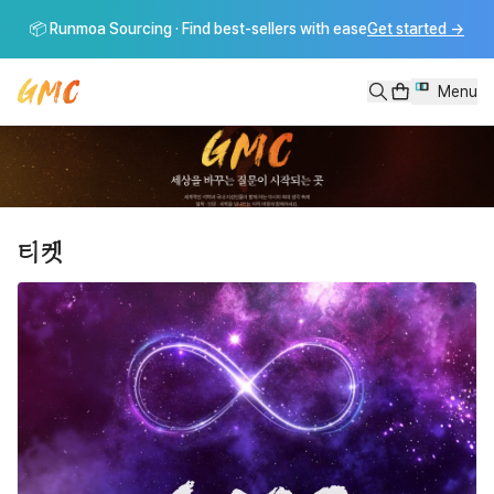
그랜드마스터클래스
📦 Runmoa Sourcing · Find best-sellers with ease
Get started
→
세상을 바꾸는 이야기를 나누는 그랜드마스터클래스.
Pretendard
Pretendard
Menu
버튼 텍스트
티켓
직접 선택한 항목
그랜드마스터클래스2027 | 1차얼리버드
그랜드머니클래스 | 부자수업
티켓
러브앤피스페스티벌 | Love and Peace Festival
콘텐츠 더보기
콘텐츠
직접 선택한 항목
그랜드마스터클럽
콘텐츠 더보기
콘텐츠
멤버십 전용 항목
[GMC풀강연] 미래의 시민은 왜 페미니스트여야 하는가 - 이다혜, 위근
[GMC풀강연] 자연은 무엇을 말하고 있는가? - 김용택 시인