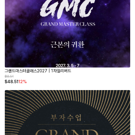
[GMC풀강연] 인간과 자연은 공생할 수 있는가 - 최재천 교수
[GMC풀강연] 50대의 자화상을 그려보자 - 김형석 교수
상품 더보기
/membership-price
그랜드마스터클래스2027 | 1차얼리버드
$55.54
$48.51
12%