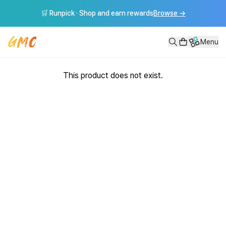
🛒 Runpick · Shop and earn rewards
Browse
→
Menu
This product does not exist.