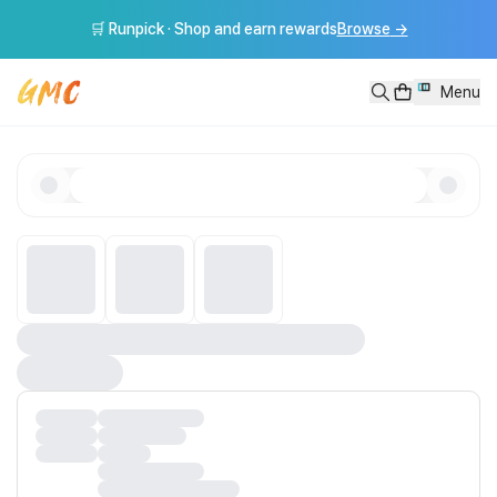
🛒 Runpick · Shop and earn rewards
Browse
→
Menu
This product does not exist.