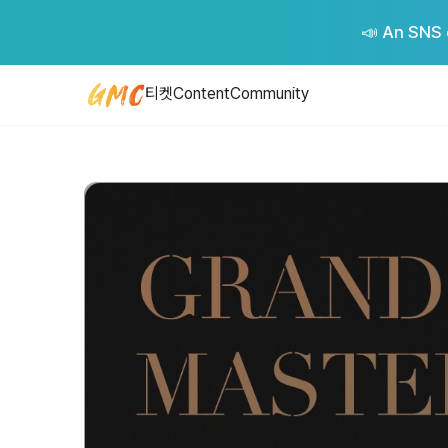
그랜드마스터클래스 2026
📣 An SNS 
- 주최/주관 : 블루스프링 - 취소 희망하실 경우 2월 20일까지는 전액환
Price: 62,000 KRW
티켓
Content
Community