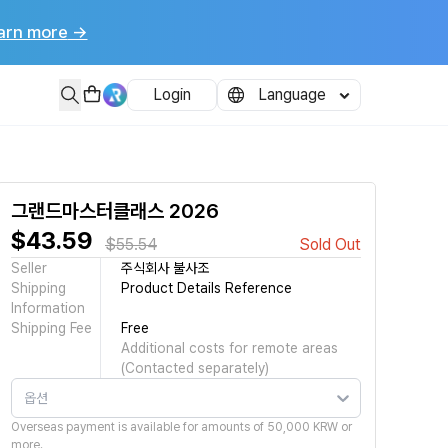
arn more
→
되니 참고하시기 바랍니다 - 2월 21일부터(14일전) 70% 환불 - 2월
Login
Language
그랜드마스터클래스 2026
$43.59
$55.54
Sold Out
Seller
주식회사 불사조
Shipping
Product Details Reference
Information
Shipping Fee
Free
Additional costs for remote areas
(Contacted separately)
옵션
Overseas payment is available for amounts of 50,000 KRW or
more.