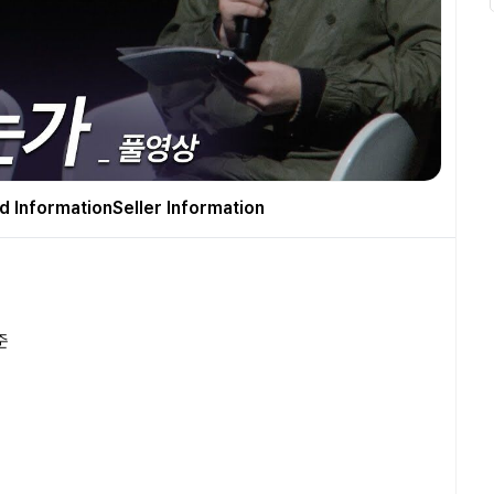
d Information
Seller Information
준