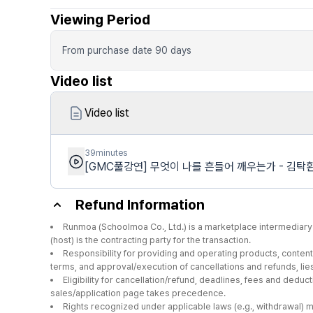
Viewing Period
From purchase date
90
days
Video list
Video list
39minutes
[GMC풀강연] 무엇이 나를 흔들어 깨우는가 - 김탁
Refund Information
Runmoa (Schoolmoa Co., Ltd.) is a marketplace intermediary 
(host) is the contracting party for the transaction.
Responsibility for providing and operating products, content,
terms, and approval/execution of cancellations and refunds, lies 
Eligibility for cancellation/refund, deadlines, fees and deduc
sales/application page takes precedence.
Rights recognized under applicable laws (e.g., withdrawal) 