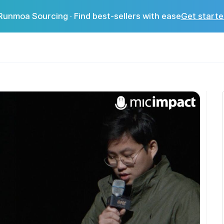
Runmoa Sourcing · Find best-sellers with ease
Get starte
------------------------------ 강연은 소설가와 시인이 존