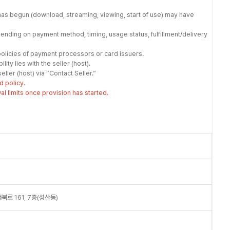
has begun (download, streaming, viewing, start of use) may have
nding on payment method, timing, usage status, fulfillment/delivery
olicies of payment processors or card issuers.
ity lies with the seller (host).
ller (host) via “Contact Seller.”
d policy.
 limits once provision has started.
로 161, 7층(성산동)