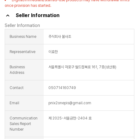
*Digital/immediate/started-use products may have withdrawal limits
once provision has started.
Seller Information
Seller Information
Business Name
주식회사 불사조
Representative
이효찬
Business
서울특별시 마포구 월드컵북로 161, 7층(성산동)
Address
Contact
050714160749
Email
pnix2onepis@gmail.com
Communication
제 2025-서울금천-2404 호
Sales Report
Number