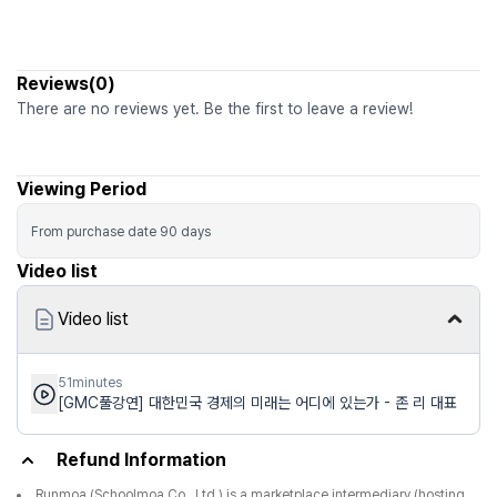
Reviews(0)
There are no reviews yet. Be the first to leave a review!
Viewing Period
From purchase date
90
days
Video list
Video list
51minutes
[GMC풀강연] 대한민국 경제의 미래는 어디에 있는가 - 존 리 대표
Refund Information
Runmoa (Schoolmoa Co., Ltd.) is a marketplace intermediary (hosting