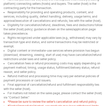
platform) connecting sellers (hosts) and buyers. The seller (host) is the
contracting party for the transaction.
Responsibility for providing and operating products, content, and
services, including quality, defect handling, delivery, usage terms, and
approval/execution of cancellations and refunds, lies with the seller (host).
Eligibility for cancellation/refund, deadlines, fees and deductions follow
the seller (host) policy; guidance shown on the sales/application page
takes precedence.
Rights recognized under applicable laws (e.g., withdrawal) may vary by
transaction type and status, and some transactions may be restricted or
exempt.
Digital content or immediate-use services where provision has begun
(download, streaming, viewing, start of use) may have cancellation/refund
restrictions under laws and seller policy.
Cancellation fees or refund processing costs may apply depending on
payment method, timing, usage status, fulfillment/delivery status, refund
reason, and seller policy.
Refund method and processing time may vary per external policies of
payment processors or card issuers.
Final approval of cancellation/refund and fulfillment responsibility lies
with the seller (host).
For matters not listed on the sales page, please contact the seller (host)
via “Contact Seller.”
*Please be sure to review the seller’s cancellation and refund policy.