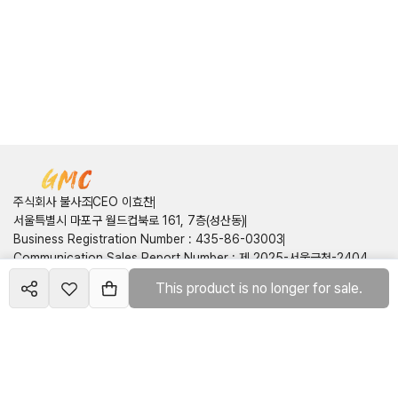
주식회사 불사조
CEO 이효찬
서울특별시 마포구 월드컵북로 161, 7층(성산동)
Business Registration Number
:
435-86-03003
Communication Sales Report Number
:
제 2025-서울금천-2404
호
This product is no longer for sale.
Create your
biz 🛍️
Customer Center
Contact Information
:
050714160749
home
Email
:
pnix2onepis@gmail.com
Terms of Service
Privacy Policy
©
2026
주식회사 불사조
All rights reserved
호스팅제공 : 런모아