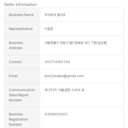
Seller Information
Business Name
주식회사 불사조
Representative
이효찬
Business
서울특별시 마포구 월드컵북로 161, 7층(성산동)
Address
Contact
050714160749
Email
pnix2onepis@gmail.com
Communication
제 2025-서울금천-2404 호
Sales Report
Number
Business
4358603003
Registration
Number