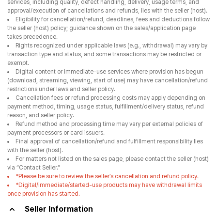
services, including quality, defect handling, delivery, usage terms, and
approval/execution of cancellations and refunds, lies with the seller (host).
Eligibility for cancellation/refund, deadlines, fees and deductions follow
the seller (host) policy; guidance shown on the sales/application page
takes precedence.
Rights recognized under applicable laws (e.g., withdrawal) may vary by
transaction type and status, and some transactions may be restricted or
exempt.
Digital content or immediate-use services where provision has begun
(download, streaming, viewing, start of use) may have cancellation/refund
restrictions under laws and seller policy.
Cancellation fees or refund processing costs may apply depending on
payment method, timing, usage status, fulfillment/delivery status, refund
reason, and seller policy.
Refund method and processing time may vary per external policies of
payment processors or card issuers.
Final approval of cancellation/refund and fulfillment responsibility lies
with the seller (host).
For matters not listed on the sales page, please contact the seller (host)
via “Contact Seller.”
*Please be sure to review the seller’s cancellation and refund policy.
*Digital/immediate/started-use products may have withdrawal limits
once provision has started.
Seller Information