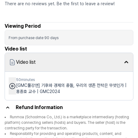
There are no reviews yet. Be the first to leave a review!
Viewing Period
From purchase date
90
days
Video list
Video list
50minutes
[GMC풀강연] 기후와 경제의 충돌, 우리의 생존 전략은 무엇인가 |
홍종호 교수 | GMC2024
Refund Information
Runmoa (Schoolmoa Co., Ltd.) is a marketplace intermediary (hosting
platform) connecting sellers (hosts) and buyers. The seller (host) is the
contracting party for the transaction.
Responsibility for providing and operating products, content, and