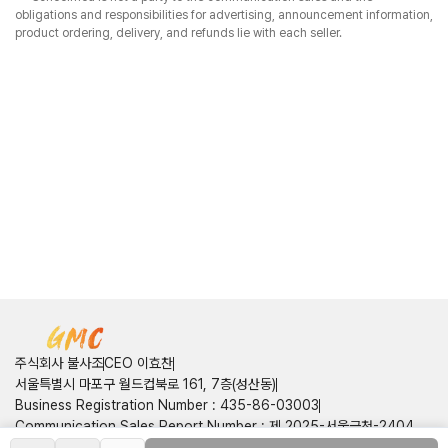
obligations and responsibilities for advertising, announcement information,
product ordering, delivery, and refunds lie with each seller.
주식회사 불사조
CEO 이효찬
서울특별시 마포구 월드컵북로 161, 7층(성산동)
Business Registration Number
:
435-86-03003
Communication Sales Report Number
:
제 2025-서울금천-2404
호